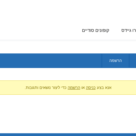
ו גיידס
קופונים סודיים
הרשמה
אנא בצע
כניסה
או
הרשמה
כדי ליצור נושאים ותגובות.