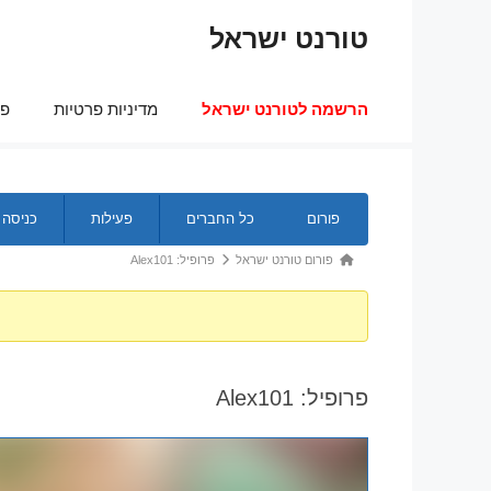
דלג
טורנט ישראל
תוכן
הרשמה לטורנט ישראל
מדיניות פרטיות
פר
ניווט
פורום
כל החברים
פעילות
כניסה
בפורום
נתיב
פורום טורנט ישראל
פרופיל: Alex101
הפורום
-
אתה
כאן:
פרופיל: Alex101