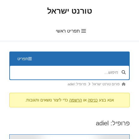
דלג
טורנט ישראל
תוכן
תפריט ראשי
ניווט
תפריט
בפורום
נתיב
פורום טורנט ישראל
פרופיל: adiel
הפורום
אנא בצע
כניסה
או
הרשמה
כדי ליצור נושאים ותגובות.
-
אתה
כאן:
פרופיל: adiel