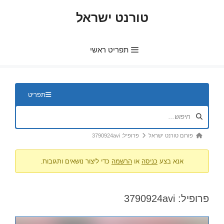
דלג
טורנט ישראל
תוכן
תפריט ראשי
ניווט
תפריט
בפורום
נתיב
פורום טורנט ישראל
פרופיל: 3790924avi
הפורום
אנא בצע
כניסה
או
הרשמה
כדי ליצור נושאים ותגובות.
-
אתה
כאן:
פרופיל: 3790924avi