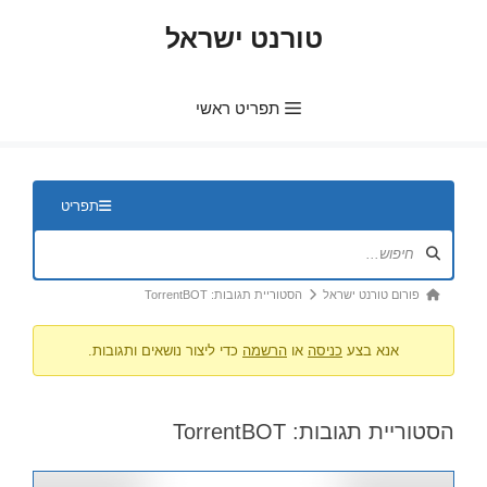
דלג
טורנט ישראל
תוכן
תפריט ראשי
ניווט
תפריט
בפורום
נתיב
פורום טורנט ישראל
הסטוריית תגובות: TorrentBOT
הפורום
אנא בצע
כניסה
או
הרשמה
כדי ליצור נושאים ותגובות.
-
אתה
כאן:
הסטוריית תגובות: TorrentBOT