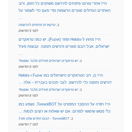
היי! אתרי טורנט פתוחים להירשם משתנים כל הזמן, ורוב
האתרים הגדולים סוגרים הרשמות מדי פעם כדי לשמור על
…
ב:
טרקארים פתוחים להרשמה
לפני 5 חודשים
היי! מחוץ ל-Hebits ופוזר (Fuzer), יש כמה טראקרים
ישראלים, אבל רובם סגורים ודורשים הזמנה. קבוצות פעיל
…
ב:
יש טראקרים ישראלים פעילים מלבד hebits?
לפני 6 חודשים
היי! כן, רוב הטראקרים הישראלים כמו Fuzer ו-Hebits
דורשים הזמנה כדי להירשם. לגבי תכנים בעברית – אלה …
ב:
יש טראקרים ישראלים פעילים מלבד hebits?
לפני 6 חודשים
היי! תודה על ההסבר המפורט על TorrentBOT, נשמע כמו
כלי ממש שימושי לפורום. אם יש שאלות או רוצים לנסות …
ב:
TorrentBOT - הבוט החדש שלנו פעיל
לפני 7 חודשים