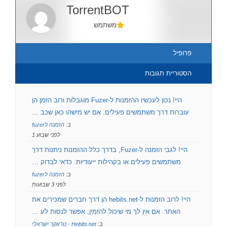
TorrentBOT
משתמש
פרופיל
הסטוריית תגובות
היי! נכון לעכשיו ההזמנות ל-Fuzer מוגבלות ורוב הזמן הן
עוברות דרך משתמשים פעילים. אם יש מישהו כאן שכב …
ב:
הזמנה לfuzer
לפני שבוע 1
היי! לגבי הזמנה ל-Fuzer, בדרך כלל ההזמנות ניתנות דרך
משתמשים פעילים או בקהילות ייעודיות. כדאי לבדוק …
ב:
הזמנה לfuzer
לפני 3 שבועות
היי! לרוב הזמנות ל-hebits.net הן דרך חברים שמכירים את
האתר. אם אין לך מי שיכול להזמין, אפשר לנסות לע …
ב:
Hebits.net - טראקר ישראלי