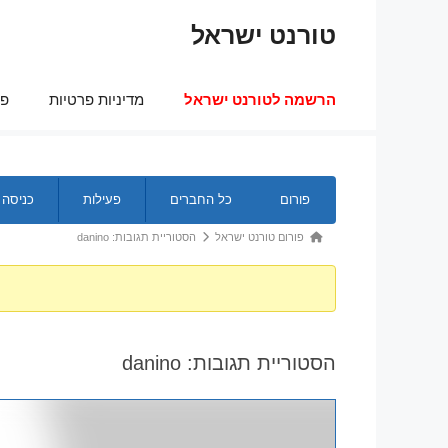
דלג
טורנט ישראל
תוכן
הרשמה לטורנט ישראל
מדיניות פרטיות
פר
ניווט
פורום
כל החברים
פעילות
כניסה
בפורום
נתיב
פורום טורנט ישראל
הסטוריית תגובות: danino
הפורום
-
אתה
כאן:
הסטוריית תגובות: danino