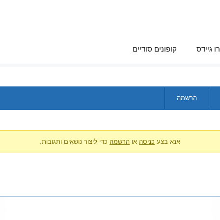
ו גיידס
קופונים סודיים
הרשמה
אנא בצע
כניסה
או
הרשמה
כדי ליצור נושאים ותגובות.