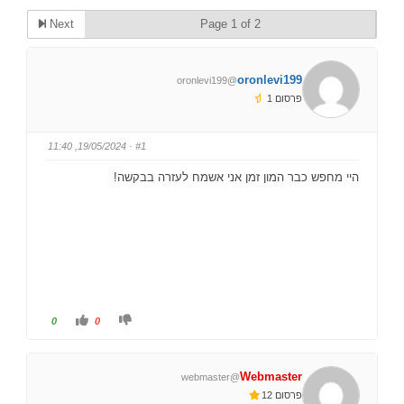
Next
Page 1 of 2
oronlevi199
@oronlevi199
פרסום 1
· 19/05/2024, 11:40
#1
היי מחפש כבר המון זמן אני אשמח לעזרה בבקשה!
ל
ל
0
0
ל
ל
ח
ח
ו
ו
ץ
ץ
ל
ל
Webmaster
@webmaster
ב
ב
ו
ו
פרסום 12
ה
ה