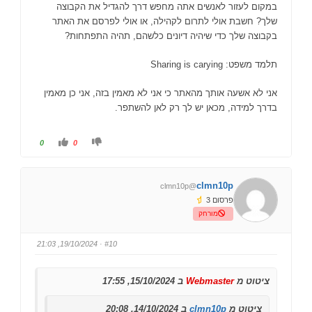
במקום לעזור לאנשים אתה מחפש דרך להגדיל את הקבוצה
שלך? חשבת אולי לתרום לקהילה, או אולי לפרסם את האתר
אני אשמח גם אם אפשר (יש לי אחלה ratio)
בקבוצה שלך כדי שיהיה דיונים כלשהם, תהיה התפתחות?
כנס בטלגרם לקבוצה בשם ********* ודבר איתי שם
תלמד משפט: Sharing is carying
אני לא אשעה אותך מהאתר כי אני לא מאמין בזה, אני כן מאמין
בדרך למידה, מכאן יש לך רק לאן להשתפר.
ל
ל
0
0
ל
ל
ח
ח
ו
ו
ץ
ץ
ל
ל
clmn10p
@clmn10p
ב
ב
ו
ו
פרסום 3
ה
ה
ן
ן
מורחק
ל
ל
מ
מ
ע
ט
ל
ה
· 19/10/2024, 21:03
#10
ה
.
.
ציטוט מ
Webmaster
ב 15/10/2024, 17:55
ציטוט מ
clmn10p
ב 14/10/2024, 20:08