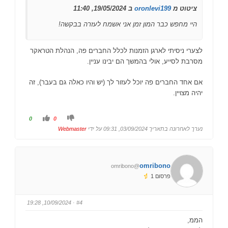
ציטוט מ
oronlevi199
ב 19/05/2024, 11:40
היי מחפש כבר המון זמן אני אשמח לעזרה בבקשה!
לצערי ניסיתי לארגן הזמנות לכלל החברים פה, הנהלת הטראקר
מסרבת לסייע, אולי בהמשך הם יבינו עניין.
אם אחד החברים פה יוכל לעזור לך (יש והיו כאלה גם בעבר), זה
יהיה מצויין.
ל
ל
0
0
ל
ל
ח
ח
נערך לאחרונה בתאריך 03/09/2024, 09:31 על ידי
Webmaster
ו
ו
ץ
ץ
ל
ל
ב
ב
ו
ו
ה
ה
omribono
@omribono
ן
ן
ל
ל
פרסום 1
מ
מ
ע
ט
ל
ה
ה
.
.
· 10/09/2024, 19:28
#4
הממ,