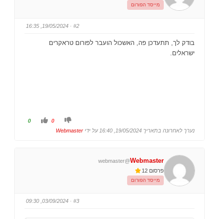
ן
ן
מייסד הפורום
ל
ל
מ
מ
ע
ט
ל
ה
· 19/05/2024, 16:35
#2
ה
.
.
בודק לך, תתעדכן פה, האשכול הועבר לפורום טראקרים
ישראלים.
ל
ל
0
0
ל
ל
ח
ח
נערך לאחרונה בתאריך 19/05/2024, 16:40 על ידי
Webmaster
ו
ו
ץ
ץ
ל
ל
ב
ב
ו
ו
Webmaster
@webmaster
ה
ה
ן
ן
פרסום 12
ל
ל
מ
מ
מייסד הפורום
ע
ט
ל
ה
ה
.
.
· 03/09/2024, 09:30
#3