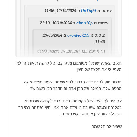
ציטוט מ
UpTight
ב 11/10/2024, 11:06
ציטוט מ
clmn10p
ב 10/10/2024, 21:19
ציטוט מ
oronlevi199
ב 19/05/2024,
11:40
היי מחפש כבר המון זמן אני אשמח לעזרה
בבקשה!
רואים שאתה ישראלי מטומטם ואתה גם יכול להשהות אותי זה לא
מעניין לי את הקצה של העין.
יש לי להיביטס אם יעזור לך
תלמד חוק לחיים ילד- תבדוק לפני שאתה שופט ומוציא משהו
מהפה שלך. המילה של הבן אדם זה הדבר הכי חשוב שלו.
אני אשמח גם אם אפשר (יש לי אחלה ratio)
אם היה לך קצת שכל בקופסה, היית נכנס לקבוצה שכתבתי
כנס בטלגרם לקבוצה בשם ********* ודבר איתי שם
בטלגרם ומגלה שיש בה בן אדם אחד- אני, והיא נפתחה במיוחד
בשביל לעזור לבן אדם שביקש הזמנה.
במקום לעזור לאנשים אתה מחפש דרך להגדיל את הקבוצה
שיהיה לך חג שמח.
שלך? חשבת אולי לתרום לקהילה, או אולי לפרסם את האתר
בקבוצה שלך כדי שיהיה דיונים כלשהם, תהיה התפתחות?