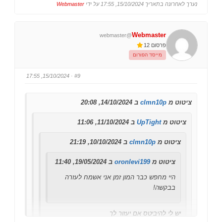
ח
ח
נערך לאחרונה בתאריך 15/10/2024, 17:55 על ידי
Webmaster
ו
ו
ץ
ץ
ל
ל
ב
ב
ו
ו
Webmaster
@webmaster
ה
ה
ן
ן
פרסום 12
ל
ל
מ
מ
מייסד הפורום
ע
ט
ל
ה
ה
.
.
· 15/10/2024, 17:55
#9
ציטוט מ
clmn10p
ב 14/10/2024, 20:08
ציטוט מ
UpTight
ב 11/10/2024, 11:06
ציטוט מ
clmn10p
ב 10/10/2024, 21:19
ציטוט מ
oronlevi199
ב 19/05/2024, 11:40
היי מחפש כבר המון זמן אני אשמח לעזרה
בבקשה!
יש לי להיביטס אם יעזור לך