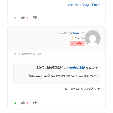
Fuzer - קהילת הפורומים
ל
ל
0
0
ל
ל
ח
ח
ו
ו
ץ
ץ
ל
ל
clmn10p
@clmn10p
ב
ב
ו
ו
פרסום 3
ה
ה
ן
ן
מורחק
ל
ל
מ
מ
ע
ט
ל
ה
· 10/10/2024, 21:19
#6
ה
.
.
ציטוט מ
oronlevi199
ב 19/05/2024, 11:40
היי מחפש כבר המון זמן אני אשמח לעזרה בבקשה!
יש לי להיביטס אם יעזור לך
ל
ל
0
0
ל
ל
ח
ח
ו
ו