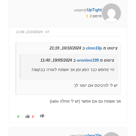
ץ
ץ
ל
ל
ב
ב
UpTight
@uptight
ו
ו
ה
ה
פרסום 2
ן
ן
ל
ל
מ
מ
ע
ט
ל
ה
· 11/10/2024, 11:06
#7
ה
.
.
ציטוט מ
clmn10p
ב 10/10/2024, 21:19
ציטוט מ
oronlevi199
ב 19/05/2024, 11:40
היי מחפש כבר המון זמן אני אשמח לעזרה בבקשה!
יש לי להיביטס אם יעזור לך
אני אשמח גם אם אפשר (יש לי אחלה ratio)
ל
ל
0
0
ל
ל
ח
ח
ו
ו
ץ
ץ
ל
ל
clmn10p
@clmn10p
ב
ב