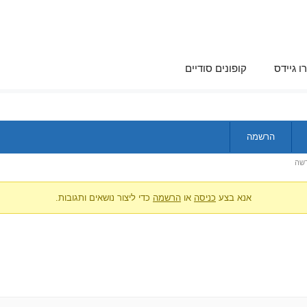
ו גיידס
קופונים סודיים
הרשמה
שה
אנא בצע
כניסה
או
הרשמה
כדי ליצור נושאים ותגובות.