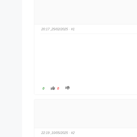
· 25/02/2025, 20:17
#1
ל
ל
0
0
ל
ל
ח
ח
ו
ו
ץ
ץ
ל
ל
ב
ב
ו
ו
ה
ה
ן
ן
ל
ל
מ
מ
ע
ט
ל
ה
· 10/05/2025, 22:19
#2
ה
.